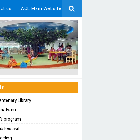
ct us
ACL Main Website
ls
ntenary Library
anatyam
n's program
's Festival
deling