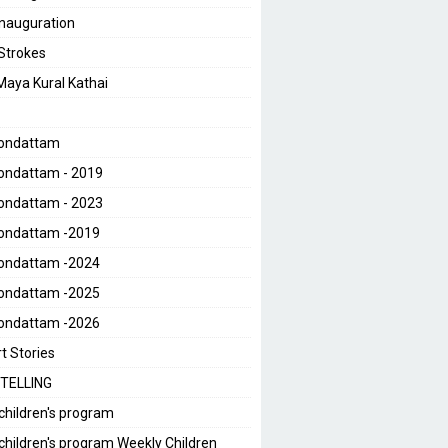
 Inauguration
 Strokes
 Maya Kural Kathai
Kondattam
ondattam - 2019
ondattam - 2023
Kondattam -2019
Kondattam -2024
Kondattam -2025
Kondattam -2026
t Stories
TELLING
children's program
children's program Weekly Children