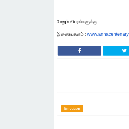
மேலும்
விபரங்களுக்கு
இணையதளம்
:
www.annacentenaryli
Emoticon