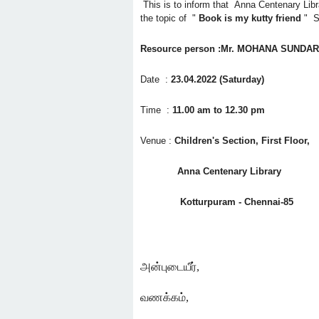
This is to inform that Anna Centenary Lib
the topic of "
Book is my kutty friend
" S
Resource person :
Mr.
MOHANA SUNDA
Date :
23.04.2022 (Saturday)
Time :
11.00 am to 12.30 pm
Venue :
Children's Section, First Floor,
Anna Centenary Library
Kotturpuram - Chennai-85
அன்புடையீர்
,
வணக்கம்
,