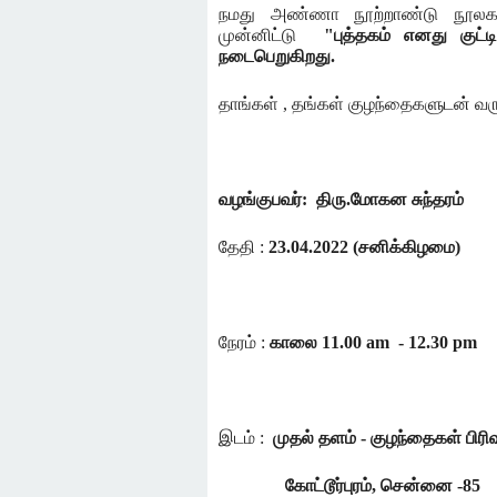
நமது
அண்ணா
நூற்றாண்டு
நூலக
முன்னிட்டு
"
புத்தகம் எனது குட்
நடைபெறுகிறது.
தாங்கள்
,
தங்கள்
குழந்தைகளுடன்
வர
வழங்குபவர்
:
திரு.மோகன சுந்தரம்
தேதி
:
23.04.2022 (
சனிக்கிழமை
)
நேரம்
:
காலை
11.00 am
- 12.30 pm
இடம்
:
முதல்
தளம்
-
குழந்தைகள்
பிரிவ
கோட்டூர்புரம்
,
சென்னை
-85