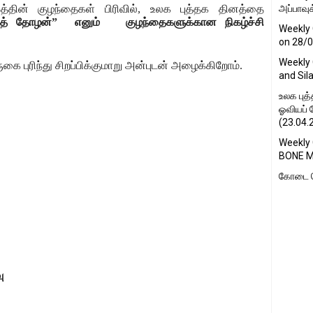
த்தின் குழந்தைகள் பிரிவில்
,
உலக புத்தக தினத்தை
அப்பாவுக
டித் தோழன்
”
எனும்
குழந்தைகளுக்கான
நிகழ்ச்சி
Weekly 
on 28/
Weekly 
ுகை
புரிந்து
சிறப்பிக்குமாறு அன்புடன்
அழைக்கிறோம்
.
and Sil
உலக புத
ஓவியப் 
(23.04.2
Weekly
BONE M
கோடை க
ு