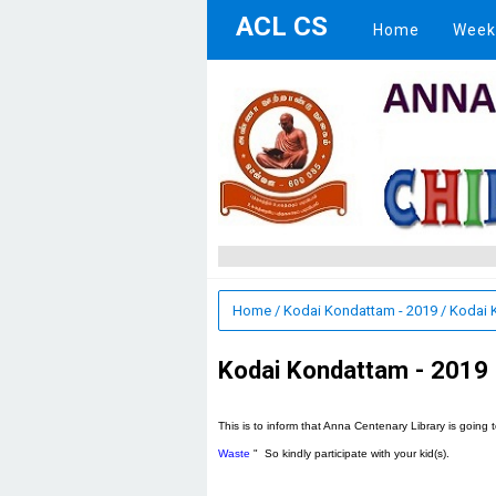
ACL CS
Home
Week
Home
/
Kodai Kondattam - 2019
/
Kodai K
Kodai Kondattam - 2019 
This is to inform that Anna Centenary Library is going
Waste
" So kindly participate with your kid(s).