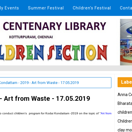
ly Events
Summer Festival
Children's Festival
Conta
Labe
ondattam - 2019 - Art from Waste - 17.05.2019
Anna Ce
- Art from Waste - 17.05.2019
Bharat
childre
 to conduct children's program for Kodai Kondattam -2019 on the topic of "
Art from
Children
clay mo