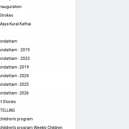
 Inauguration
 Strokes
 Maya Kural Kathai
Kondattam
ondattam - 2019
ondattam - 2023
Kondattam -2019
Kondattam -2024
Kondattam -2025
Kondattam -2026
t Stories
TELLING
children's program
children's program Weekly Children