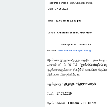
Resource persons :
Tmt. Chandrika Suresh
Date :17
-05-2019
Time :
11.00 am to 12.30 pm
Venue :
Children's Section, First Floor
Kotturpuram - Chennai-85
Website :
www.annacentenarylibrary.org
அண்ணா நூற்றாண்டு நூலகத்தில் நடைபெற உள்
கொண்டாட்டம் -2019"ல்
"
தூக்கியெறியும் பொ
குழந்தைகளுக்கான நிகழ்ச்சி நடைபெற இருப்பத
அன்புடன் அழைக்கிறோம்.
வழங்குவது :
திருமதி. சந்திரிகா சுரேஷ்
தேதி : 17
.05.2019
நேரம் :
காலை 11.00 am - 12.30 pm