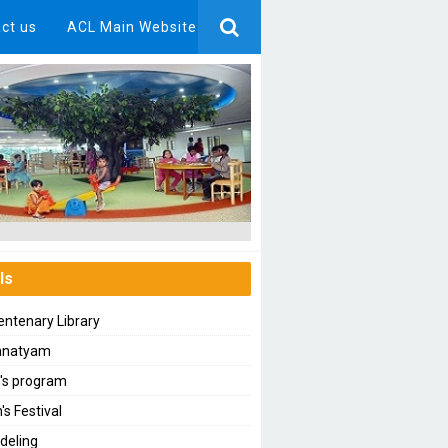
ct us
ACL Main Website
ls
ntenary Library
anatyam
n's program
's Festival
deling