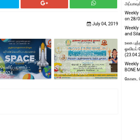
அப்பாவுக
Weekly 
on 28/
July 04, 2019
Weekly 
and Sil
உலக புத
குழந்தைகள் தின விழா -
ஓவியப் 
நவம்பர் 2023 || ஓவியம், பேச்சு
(23.04.2
போட்டியில் வென்றவர்களுக்கு
்தைகளுக்கான நிகழ்வு -
பரிசு மற்றும் பங்கேற்பு சான்றிதழ்
Weekly
வெளிப் பயணம் -
வழங்கும் நிகழ்வுடன் சிறப்புரை -
BONE M
1.2024
நாள் 25.11.2023
கோடை க