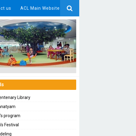
ct us
ACL Main Website
ls
ntenary Library
anatyam
n's program
's Festival
deling