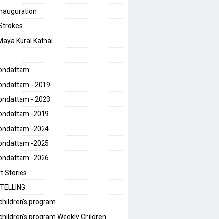
 Inauguration
 Strokes
 Maya Kural Kathai
Kondattam
ondattam - 2019
ondattam - 2023
Kondattam -2019
Kondattam -2024
Kondattam -2025
Kondattam -2026
t Stories
TELLING
children's program
children's program Weekly Children