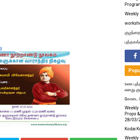
Progra
Weekly 
worksh
குழந்தை
புத்தகங
g
Popu
உலக புத்
எனது கு
கோடை க
Weekly 
Props &
28/03/
Kodai K
Weekly 