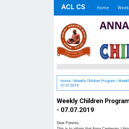
ACL CS
Home
Week
Home
/
Weekly Children Program
/
Weekly
07.07.2019
Weekly Children Program 
- 07.07.2019
Dear Parents,
This is to inform that Anna Centenary Libr