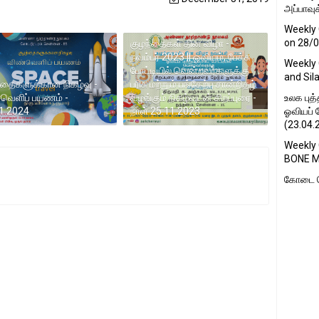
அப்பாவுக
Weekly 
on 28/
குழந்தைகள் தின விழா -
நவம்பர் 2023 || ஓவியம், பேச்சு
Weekly 
போட்டியில் வென்றவர்களுக்கு
and Sil
்தைகளுக்கான நிகழ்வு -
பரிசு மற்றும் பங்கேற்பு சான்றிதழ்
வெளிப் பயணம் -
வழங்கும் நிகழ்வுடன் சிறப்புரை -
உலக புத
1.2024
நாள் 25.11.2023
ஓவியப் 
(23.04.2
Weekly
BONE M
கோடை க