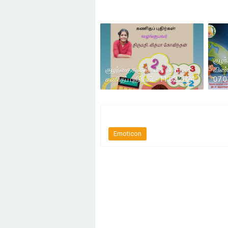
குழந
குழந்தைகளுக்கான நிகழ்வு -
விண்
கணிதப் புதிர்கள் - 11.02.2024
07.0
Emoticon