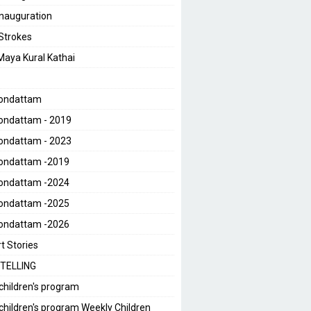
 Inauguration
 Strokes
 Maya Kural Kathai
Kondattam
ondattam - 2019
ondattam - 2023
Kondattam -2019
Kondattam -2024
Kondattam -2025
Kondattam -2026
t Stories
TELLING
children's program
children's program Weekly Children