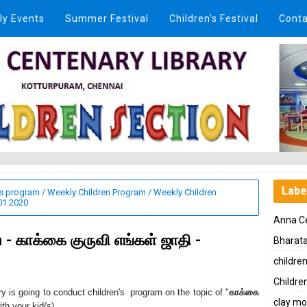
ly Events
Summer Festival
Children's Festival
Conta
Labe
's program
/
Weekly Children Program
/
Weekly Children
.01.2020
Anna Ce
- காக்கை குருவி எங்கள் ஜாதி -
Bharat
childre
Children
ry is going to conduct children's program on the topic of "
காக்கை
clay mo
ith your kid(s).