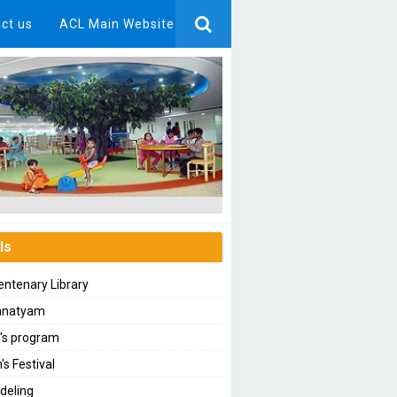
ct us
ACL Main Website
ls
ntenary Library
anatyam
n's program
's Festival
deling