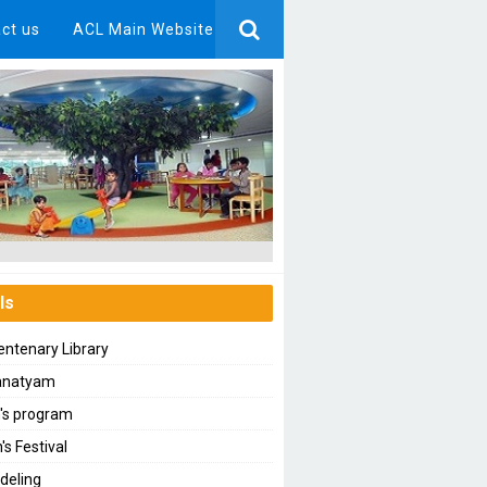
ct us
ACL Main Website
ls
ntenary Library
anatyam
n's program
's Festival
deling