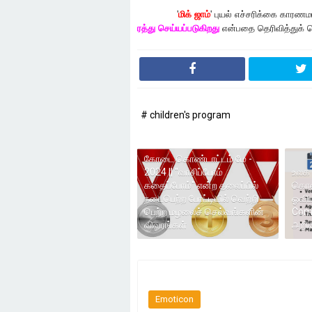
'
மிக் ஜாம்
' புயல் எச்சரிக்கை காரண
ரத்து செய்யப்படுகிறது
என்பதை தெரிவித்துக் கொ
# children's program
கோடை கொண்டாட்டம் மே -
2024 || "வாசிப்போம்
உலக 
கதைப்போம்" என்ற தலைப்பில்
கொண்
நடைபெற்ற போட்டியில் வெற்றி
ஓவிய
பெற்ற மழலைச் செல்வங்களின்
Comp
விவரங்கள்
அறிவி
Emoticon