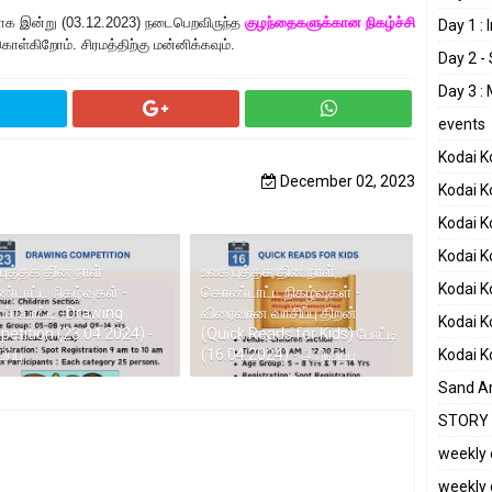
மாக இன்று (03.12.2023) நடைபெறவிருந்த
குழந்தைகளுக்கான நிகழ்ச்சி
Day 1 :
ள்கிறோம். சிரமத்திற்கு மன்னிக்கவும்.
Day 2 -
Day 3 :
events
Kodai 
December 02, 2023
Kodai K
Kodai K
Kodai 
புத்தக தின நாள்
உலக புத்தக தின நாள்
Kodai 
டாட்ட நிகழ்வுகள் -
கொண்டாட்ட நிகழ்வுகள் -
ப் போட்டி -Drawing
விரைவான வாசிப்பு திறன்
Kodai 
etition (23.04.2024) -
(Quick Reads for Kids) போட்டி
ப்பு
(16.04.2024) - அறிவிப்பு
Kodai 
Sand Ar
STORY 
weekly 
weekly 