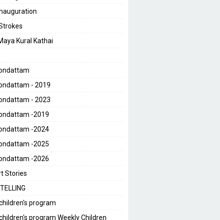
 Inauguration
 Strokes
 Maya Kural Kathai
Kondattam
ondattam - 2019
ondattam - 2023
Kondattam -2019
Kondattam -2024
Kondattam -2025
Kondattam -2026
t Stories
TELLING
children's program
children's program Weekly Children